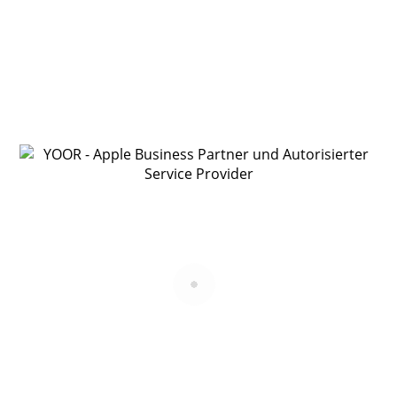
€
745,–
*
auswählen
Kompletter Austausch des MacBook Air 15″ (M2)
Displays bei Bruch, Pixelfehlern oder Bildstörungen –
mit originalem Apple Display.
bei Glasbruch
Streifen im Display
Pixelfehler
Bildstörungen
Tastatur (Topcase)
€
742,–