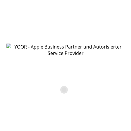
Für die Bearbeitung deiner Anfrage brauchen wir noch
ein paar Angaben.
Bitte fülle alle mit * gekennzeichneten Felder unbedingt
aus.
Anrede
Vorname*
Nachname*
Firma