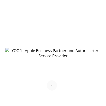
Displaytausch
€
845,–
*
auswählen
Kompletter Austausch des iMac 24″ (M4) Displays bei
Bruch, Pixelfehlern oder Bildstörungen – mit
originalem Apple Display.
bei Glasbruch
Streifen im Display
Pixelfehler
Bildstörungen
Logic Board (Hauptplatine)