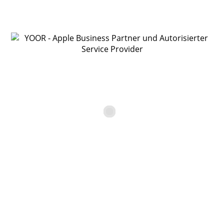
Bitte fülle alle mit * gekennzeichneten Felder unbedingt
aus.
Anrede
Vorname*
Nachname*
Firma
Straße, Nr.