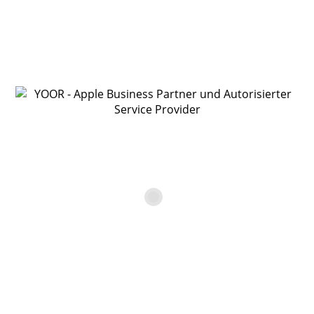
ein paar Angaben.
Bitte fülle alle mit * gekennzeichneten Felder unbedingt
aus.
Anrede
Vorname*
Nachname*
Firma