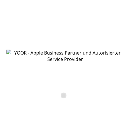
Für die Bearbeitung deiner Anfrage brauchen wir noch
ein paar Angaben.
Bitte fülle alle mit * gekennzeichneten Felder unbedingt
aus.
Anrede
Vorname*
Nachname*