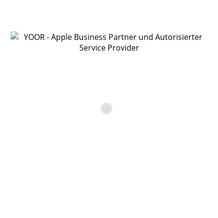
Bitte fülle alle mit * gekennzeichneten Felder unbedingt
aus.
Anrede
Vorname*
Nachname*
Firma
Straße, Nr.