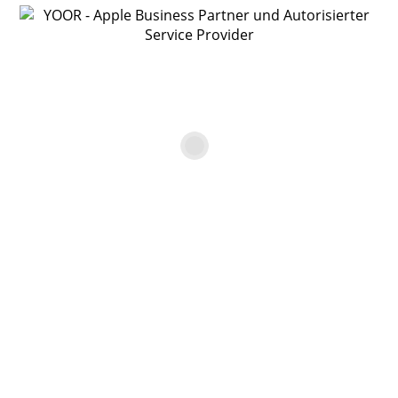
Bitte fülle alle mit * gekennzeichneten Felder unbedingt
aus.
Anrede
Vorname*
Nachname*
Firma
Straße, Nr.