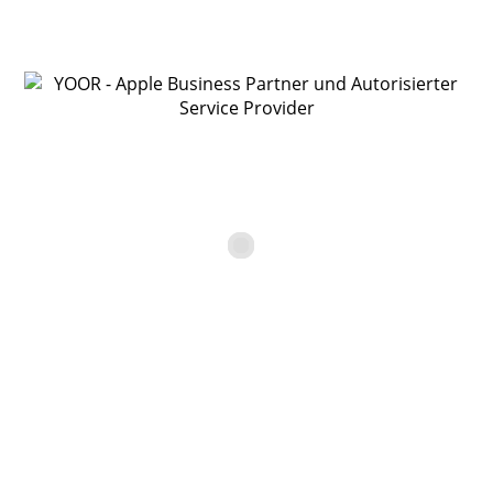
Bitte fülle alle mit * gekennzeichneten Felder unbedingt
aus.
Anrede
Vorname*
Nachname*
Firma
Straße, Nr.