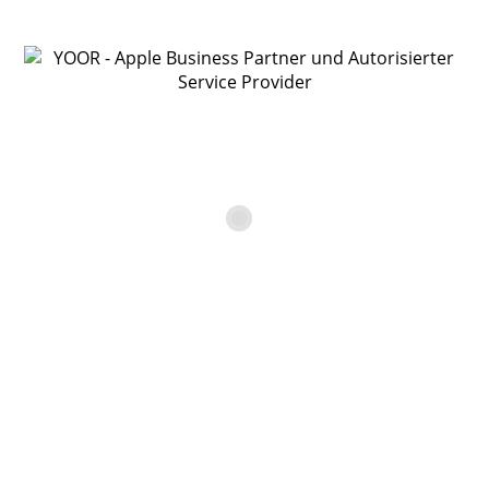
YOOR Online Shop
Gebrauchtgerät Apple
MacBook Pro 13″ Retina –