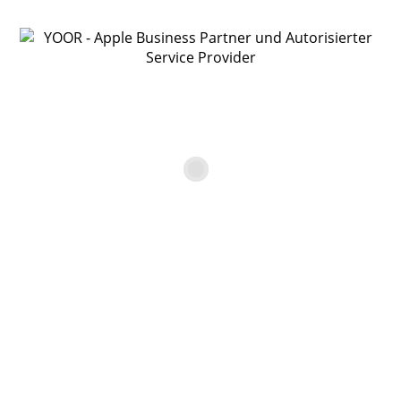
YOOR Online Shop
Gebrauchtgerät Apple
MacBook Air 15″ – M3 8-
Core CPU und 10-Core GPU,
16/512, Silber