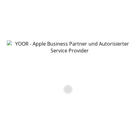
YOOR Online Shop
Ausstellungsstück Apple
iPhone 13, 128 GB,
Polarstern
€
749,00