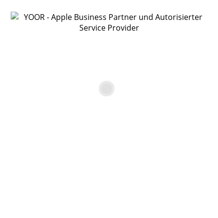
Liquid Retina XDR Display
16,2″ Liquid Retina XDR Display (41,05 cm Diagonale)2,
native Auf­lösung von 3456 x 2234 Pixeln bei 254 ppi
XDR (Extremer Dynamik­bereich)
Kontrast­verhältnis: 1.000.000:1
XDR Helligkeit: 1.000 Nits durch­gehend (Voll­bild­modus),
1.600 Nits Spitzen­helligkeit3 (nur bei HDR Inhalten)
SDR Helligkeit: Bis zu 1.000 Nits (im Freien)
Farbe
1 Milliarde Farben
Großer Farb­raum (P3)
True Tone Techno­lo­gie
Bildwiederhol­raten
ProMotion Techno­lo­gie für adaptive Bildwiederhol­raten bis
120 Hz
Feste Bild­wiederhol­raten: 47,95 Hz, 48,00 Hz, 50,00 Hz,
59,94 Hz und 60,00 Hz