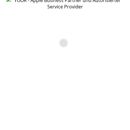
YOOR Online Shop
Apple MacBook Air 13″ – 1,6
GHz 8/512
€
699,00
GEBRAUCHTGERÄT mit Garantie
13,3″ Hochglanz-Widescreendisplay mit 1440 x 900 Pixel