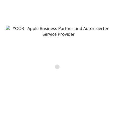
YOOR Online Shop
In den Warenkorb
Apple Lightning auf USB Kabel (1,0 m)
€
25,00
In den Warenkorb
Apple Lightning auf USB Kabel (0,5 m)