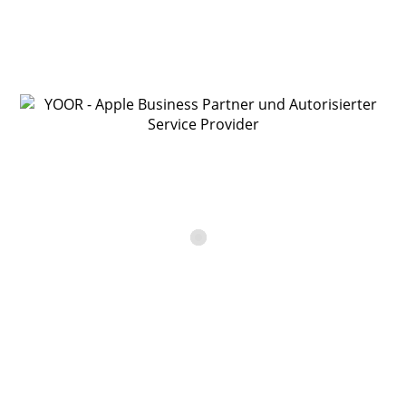
YOOR Online Shop
Optionen wählen
Apple Watch SE 3 GPS, 40 mm
Aluminiumgehäuse Mitternacht mit
Sportarmband Mitternacht
€
269,00