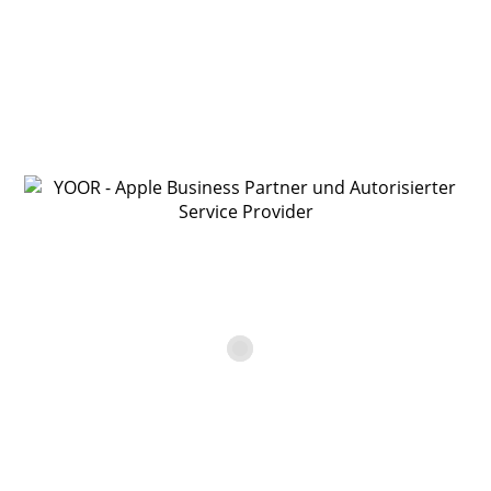
Für die Bearbeitung deiner Anfrage brauchen wir noch
ein paar Angaben.
Bitte fülle alle mit * gekennzeichneten Felder unbedingt
aus.
Anrede
Vorname*
Nachname*