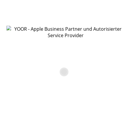
In den Warenkorb
AppleCare+ für Kopfhörer – AirPods
€
35,00
In den Warenkorb
AppleCare+ für HomePod
€
39,00
In den Warenkorb
AppleCare+ für Kopfhörer – AirPods Pro 3
€
39,00